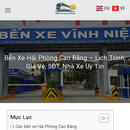
Bỏ
EN
VI
qua
nội
dung
Bến Xe Hải Phòng Cao Bằng – Lịch Trình,
Giá Vé, SĐT, Nhà Xe Uy Tín
Mục Lục
I. Các bến xe Hải Phòng Cao Bằng