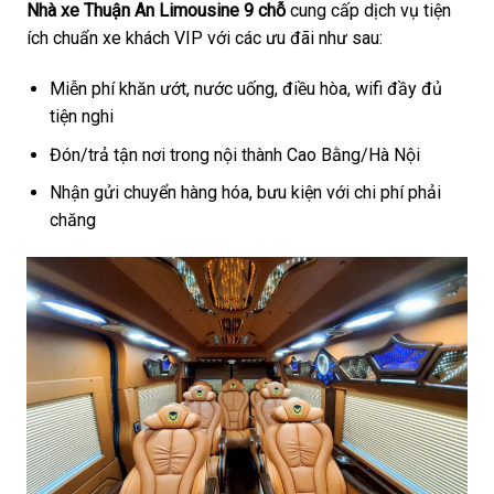
Nhà xe Thuận An Limousine 9 chỗ
cung cấp dịch vụ tiện
ích chuẩn xe khách VIP với các ưu đãi như sau:
Miễn phí khăn ướt, nước uống, điều hòa, wifi đầy đủ
tiện nghi
Đón/trả tận nơi trong nội thành Cao Bằng/Hà Nội
Nhận gửi chuyển hàng hóa, bưu kiện với chi phí phải
chăng