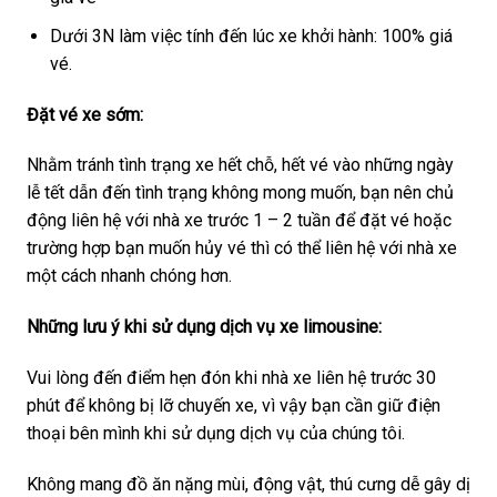
Dưới 3N làm việc tính đến lúc xe khởi hành: 100% giá
vé.
Đặt vé xe sớm:
Nhằm tránh tình trạng xe hết chỗ, hết vé vào những ngày
lễ tết dẫn đến tình trạng không mong muốn, bạn nên chủ
động liên hệ với nhà xe trước 1 – 2 tuần để đặt vé hoặc
trường hợp bạn muốn hủy vé thì có thể liên hệ với nhà xe
một cách nhanh chóng hơn.
Những lưu ý khi sử dụng dịch vụ xe limousine:
Vui lòng đến điểm hẹn đón khi nhà xe liên hệ trước 30
phút để không bị lỡ chuyến xe, vì vậy bạn cần giữ điện
thoại bên mình khi sử dụng dịch vụ của chúng tôi.
Không mang đồ ăn nặng mùi, động vật, thú cưng dễ gây dị