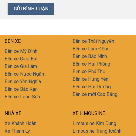
BẾN XE
Bến xe Thái Nguyên
Bến xe Lâm Đồng
Bến xe Mỹ Đình
Bến xe Bắc Ninh
Bến xe Giáp Bát
Bến xe Hải Phòng
Bến xe Gia Lâm
Bến xe Phú Thọ
Bến xe Nước Ngầm
Bến xe Hưng Yên
Bến xe Yên Nghĩa
Bến xe Hải Dương
Bến xe Bắc Kạn
Bến xe mới Cao Bằng
Bến xe Lạng Sơn
NHÀ XE
XE LIMOUSINE
Xe Khánh Hoàn
Limousine Kim Dung
Xe Thanh Ly
Limousine Trùng Khánh