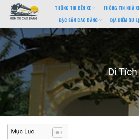
Bỏ
THÔNG TIN BẾN XE
THÔNG TIN NHÀ X
qua
nội
ĐẶC SẢN CAO BẰNG
ĐỊA ĐIỂM DU L
dung
Di Tíc
Mục Lục