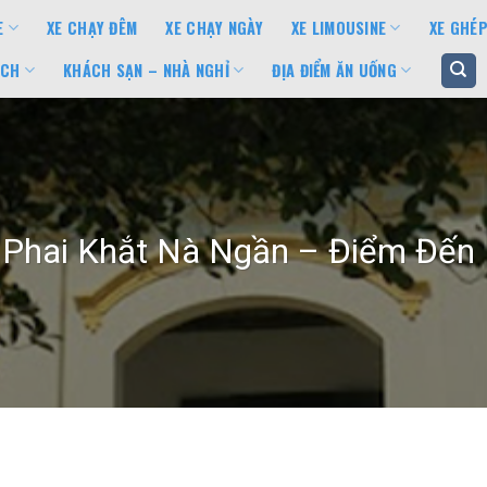
E
XE CHẠY ĐÊM
XE CHẠY NGÀY
XE LIMOUSINE
XE GHÉP
ỊCH
KHÁCH SẠN – NHÀ NGHỈ
ĐỊA ĐIỂM ĂN UỐNG
h Phai Khắt Nà Ngần – Điểm Đến 