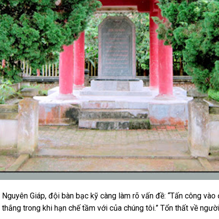
Võ Nguyên Giáp, đội bàn bạc kỹ càng làm rõ vấn đề: “Tấn công vào 
ến thắng trong khi hạn chế tầm với của chúng tôi.” Tổn thất về ngườ