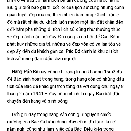
khi trở về sau 30 năm bôn ba tìm đường cứu nước, là nơi
lưu giữ biết bao giá trị cốt lõi của lịch sử cùng những cảnh
quan tuyệt đẹp mà mẹ thiên nhiên ban tặng. Chính bởi lẽ
đó mà rất nhiều du khách luôn muốn một lần đặt chân đến
để khám phá những di tích lịch sử cũng như thưởng thức
vẻ đẹp cảnh sắc nơi đây. Đó cũng là cơ hội để Cao Bằng
phát huy những giá trị, những vẻ đẹp vốn có và lan tỏa vẻ
đẹp ấy đến du khách gần xa.
Pác Bó
chính là khu di tích
lịch sử mang đậm dấu chân người
Hang Pắc Bó
này cũng chỉ rộng trong khoảng 15m2 đủ
để Bác sinh hoạt trong hang, trong hang còn có những dấu
tích của Bác đã khác ghi trên tảng đá với dòng chữ ngày 8
tháng 2 năm 1941 – đây cũng chính là ngày Bác bắt đầu
chuyển đến hang và sinh sống.
Đến giờ đây trong hang vẫn còn giữ nguyên chiếc
giường của Bác đã từng dùng, đây cũng đã từng là nơi
nằm nghỉ cũng như làm việc của Bác. Điều kiện trong