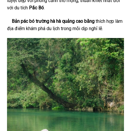
tuyệt đẹp với phong cảnh thơ mộng, thuần khiết nhất đối
với du tích
Pắc Bó
.
B
ản pác bó trường hà hà quảng cao bằng
thích hợp làm
địa điểm khám phá du lịch trong mỗi dịp nghỉ lễ.