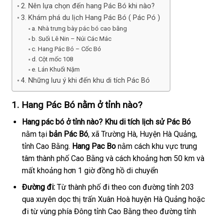
2. Nên lựa chọn đến hang Pác Bó khi nào?
3. Khám phá du lịch Hang Pác Bó ( Pác Pó )
a. Nhà trưng bày pác bó cao bằng
b. Suối Lê Nin – Núi Các Mác
c. Hang Pác Bó – Cốc Bó
d. Cột mốc 108
e. Lán Khuổi Nặm
4. Những lưu ý khi đến khu di tích Pác Bó
1. Hang Pác Bó nằm ở tỉnh nào?
Hang pác bó ở tỉnh nào?
Khu di tích lịch sử Pác Bó
nằm tại
bản
Pác Bó
, xã Trường Hà, Huyện Hà Quảng,
tỉnh Cao Bằng.
Hang Pac Bo
nằm cách khu vực trung
tâm thành phố Cao Bằng và cách khoảng hơn 50 km và
mất khoảng hơn 1 giờ đồng hồ di chuyển
Đường đi:
Từ thành phố đi theo con đường tỉnh 203
qua xuyên dọc thị trấn Xuân Hoà huyện Hà Quảng hoặc
đi từ vùng phía Đông tỉnh Cao Bằng theo đường tỉnh