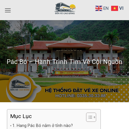
Bỏ
EN
VI
qua
nội
dung
Pác Bó – Hành Trình Tìm Về Cội Nguồn
Mục Lục
1. Hang Pác Bó nằm ở tỉnh nào?