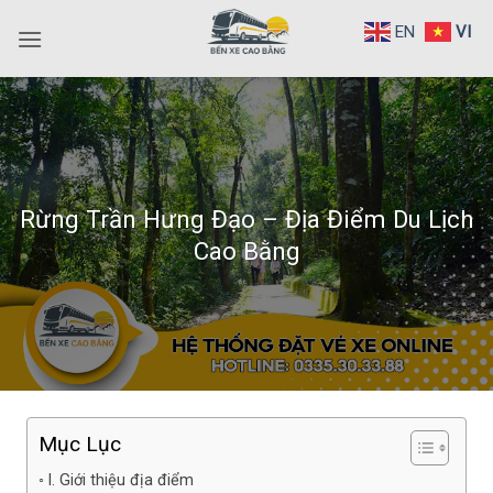
Bỏ
EN
VI
qua
nội
dung
Rừng Trần Hưng Đạo – Địa Điểm Du Lịch
Cao Bằng
Mục Lục
I. Giới thiệu địa điểm